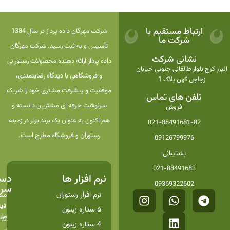
ارتباط مستقیم با
شرکت مهرگان داده پرداز در سال 1384
شرکت ما
تأسیس و به ثبت رسید. شرکت مهرگان
نشانی شرکت
داده پرداز ارائه دهنده محصولات رستورانی
البرز کرج بلوار طالقانی جنوبی خیابان
و فروشگاهی با دیدگاه رضایتمندی،
زجاجی کهن پلاک 1
موفقیت و پیشرفت مشتری خود را شریک
تلفن های تماس
سرنوشت حرفه ای مشتریان دانسته و
فروش
هم اکنون به عنوان یک برند برتر در زمینه
021-88491681-82
رستوران و فروشگاه مطرح است.
09126799976
پشتیبانی
021-88491683
نرم افزار ها
دست
09369322602
سری
نرم افزار رستوران
من
درب
دیج
۵ ستاره زیتون
ما
زیت
4 ستاره زیتون