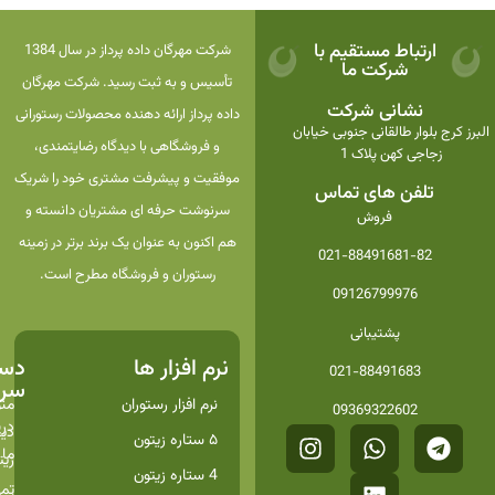
ارتباط مستقیم با
شرکت مهرگان داده پرداز در سال 1384
شرکت ما
تأسیس و به ثبت رسید. شرکت مهرگان
نشانی شرکت
داده پرداز ارائه دهنده محصولات رستورانی
البرز کرج بلوار طالقانی جنوبی خیابان
و فروشگاهی با دیدگاه رضایتمندی،
زجاجی کهن پلاک 1
موفقیت و پیشرفت مشتری خود را شریک
تلفن های تماس
سرنوشت حرفه ای مشتریان دانسته و
فروش
هم اکنون به عنوان یک برند برتر در زمینه
021-88491681-82
رستوران و فروشگاه مطرح است.
09126799976
پشتیبانی
نرم افزار ها
دست
021-88491683
سری
نرم افزار رستوران
من
09369322602
درب
دیج
۵ ستاره زیتون
ما
زیت
4 ستاره زیتون
تم