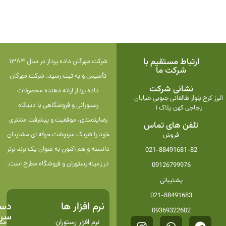
ارتباط مستقیم با
شرکت مهرگان داده پرداز در سال 1384
شرکت ما
تأسیس و به ثبت رسید. شرکت مهرگان
نشانی شرکت
داده پرداز ارائه دهنده محصولات
البرز کرج بلوار طالقانی جنوبی خیابان
رستورانی و فروشگاهی با دیدگاه
زجاجی کهن پلاک 1
رضایتمندی، موفقیت و پیشرفت مشتری
تلفن های تماس
خود را شریک سرنوشت حرفه ای مشتریان
فروش
دانسته و هم اکنون به عنوان یک برند برتر
021-88491681-82
در زمینه رستوران و فروشگاه مطرح است.
09126799976
پشتیبانی
021-88491683
نرم افزار ها
دست
09369322602
سری
نرم افزار رستوران
من