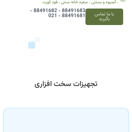
، آبمیوه و بستنی ، سفره خانه سنتی ، فود کورت
88491683 - 88491682 -
با ما تماس
88491681 - 021
بگیرید
تجهیزات سخت افزاری