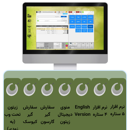
نرم افزار
نرم افزار
English
منوی
سفارش
سفارش
زیتون
۵ ستاره
۴ ستاره
Version
دیجیتال
گیر
گیر
تحت وب
زیتون
گارسون
کیوسک
(به
زودی)