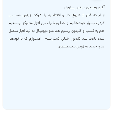
آقای احمدزاده ، مدیر IT مجموعه گرگانی
در سال 1394مجموعه رفاهی گرکانی (مجموعه وزارت اقتصاد
ودارائی) تصمیم گرفتند که کلیه قسمتهای مجموعه در شهرهای
مختلف رو مکانیزه کنند ، از این رو بعد از کلی تحقیقات و استعلام
تصمیم بر آن شد که با نرم افزار زیتون همکاری کنیم ، خدا رو شکر
سالهاست که تمام مجموعه های رستوران و فست فود و کافی
شاپ ما با این نرم افزار که اختصاصی برای مجموعه ما توسعه پیدا
کرده و با پشتیبانی خوب و به موقع این شرکت تونستیم نتیجه
خوبی از کارمون بگیریم که بعدها نرم افزار اسکان متصل به
رستوران رو هم با همین شرکت اجرا کردیم.